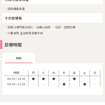
認知機能検査
その他情報
診断は専門医を紹介・治療は自院
往診・訪問診療
介護保険 主治医意見書作成
診療時間
内科
時間
月
火
水
木
金
土
日
08:30〜18:30
●
●
●
-
●
-
-
08:30〜12:30
-
-
-
●
-
●
-