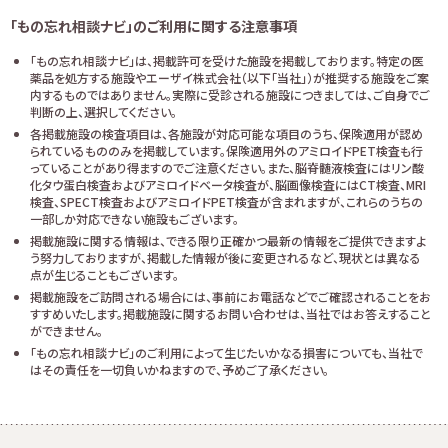
「もの忘れ相談ナビ」のご利用に関する注意事項
「もの忘れ相談ナビ」は、掲載許可を受けた施設を掲載しております。特定の医
薬品を処方する施設やエーザイ株式会社（以下「当社」）が推奨する施設をご案
内するものではありません。実際に受診される施設につきましては、ご自身でご
判断の上、選択してください。
各掲載施設の検査項目は、各施設が対応可能な項目のうち、保険適用が認め
られているもののみを掲載しています。保険適用外のアミロイドPET検査も行
っていることがあり得ますのでご注意ください。また、脳脊髄液検査にはリン酸
化タウ蛋白検査およびアミロイドベータ検査が、脳画像検査にはCT検査、MRI
検査、SPECT検査およびアミロイドPET検査が含まれますが、これらのうちの
一部しか対応できない施設もございます。
掲載施設に関する情報は、できる限り正確かつ最新の情報をご提供できますよ
う努力しておりますが、掲載した情報が後に変更されるなど、現状とは異なる
点が生じることもございます。
掲載施設をご訪問される場合には、事前にお電話などでご確認されることをお
すすめいたします。掲載施設に関するお問い合わせは、当社ではお答えすること
ができません。
「もの忘れ相談ナビ」のご利用によって生じたいかなる損害についても、当社で
はその責任を一切負いかねますので、予めご了承ください。