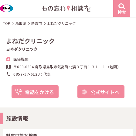
検索
TOP
鳥取県
鳥取市
よねだクリニック
よねだクリニック
ヨネダクリニツク
医療機関
〒689-0334 鳥取県鳥取市気高町北浜３丁目１３１－１（
地図
）
0857-37-6123
代表
電話をかける
公式サイトへ
施設情報
対応可能な検査