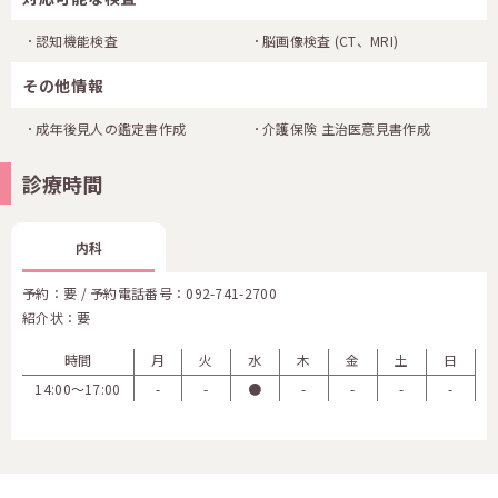
認知機能検査
脳画像検査
(CT、MRI)
その他情報
成年後見人の鑑定書作成
介護保険 主治医意見書作成
診療時間
内科
予約：要 / 予約電話番号：
092-741-2700
紹介状：要
時間
月
火
水
木
金
土
日
14:00〜17:00
-
-
●
-
-
-
-