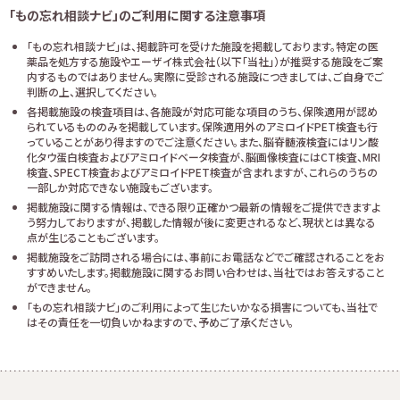
「もの忘れ相談ナビ」のご利用に関する注意事項
「もの忘れ相談ナビ」は、掲載許可を受けた施設を掲載しております。特定の医
薬品を処方する施設やエーザイ株式会社（以下「当社」）が推奨する施設をご案
内するものではありません。実際に受診される施設につきましては、ご自身でご
判断の上、選択してください。
各掲載施設の検査項目は、各施設が対応可能な項目のうち、保険適用が認め
られているもののみを掲載しています。保険適用外のアミロイドPET検査も行
っていることがあり得ますのでご注意ください。また、脳脊髄液検査にはリン酸
化タウ蛋白検査およびアミロイドベータ検査が、脳画像検査にはCT検査、MRI
検査、SPECT検査およびアミロイドPET検査が含まれますが、これらのうちの
一部しか対応できない施設もございます。
掲載施設に関する情報は、できる限り正確かつ最新の情報をご提供できますよ
う努力しておりますが、掲載した情報が後に変更されるなど、現状とは異なる
点が生じることもございます。
掲載施設をご訪問される場合には、事前にお電話などでご確認されることをお
すすめいたします。掲載施設に関するお問い合わせは、当社ではお答えすること
ができません。
「もの忘れ相談ナビ」のご利用によって生じたいかなる損害についても、当社で
はその責任を一切負いかねますので、予めご了承ください。