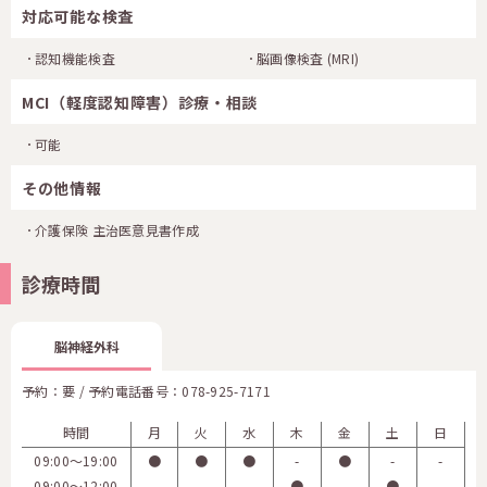
対応可能な検査
認知機能検査
脳画像検査
(MRI)
MCI（軽度認知障害）診療・相談
可能
その他情報
介護保険 主治医意見書作成
診療時間
脳神経外科
予約：要 / 予約電話番号：
078-925-7171
時間
月
火
水
木
金
土
日
09:00〜19:00
●
●
●
-
●
-
-
09:00〜12:00
-
-
-
●
-
●
-