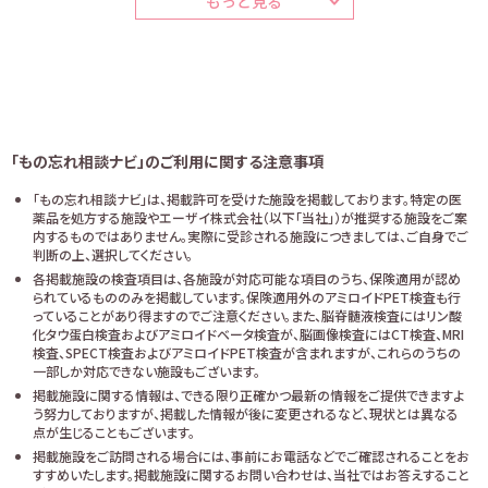
もっと見る
「もの忘れ相談ナビ」のご利用に関する注意事項
「もの忘れ相談ナビ」は、掲載許可を受けた施設を掲載しております。特定の医
薬品を処方する施設やエーザイ株式会社（以下「当社」）が推奨する施設をご案
内するものではありません。実際に受診される施設につきましては、ご自身でご
判断の上、選択してください。
各掲載施設の検査項目は、各施設が対応可能な項目のうち、保険適用が認め
られているもののみを掲載しています。保険適用外のアミロイドPET検査も行
っていることがあり得ますのでご注意ください。また、脳脊髄液検査にはリン酸
化タウ蛋白検査およびアミロイドベータ検査が、脳画像検査にはCT検査、MRI
検査、SPECT検査およびアミロイドPET検査が含まれますが、これらのうちの
一部しか対応できない施設もございます。
掲載施設に関する情報は、できる限り正確かつ最新の情報をご提供できますよ
う努力しておりますが、掲載した情報が後に変更されるなど、現状とは異なる
点が生じることもございます。
掲載施設をご訪問される場合には、事前にお電話などでご確認されることをお
すすめいたします。掲載施設に関するお問い合わせは、当社ではお答えすること